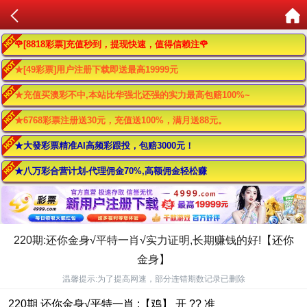
🌹[8818彩票]充值秒到，提现快速，值得信赖注🌹
★[49彩票]用户注册下载即送最高19999元
★充值买澳彩不中,本站比华强北还强的实力最高包赔100%~
★6768彩票注册送30元，充值送100%，满月送88元。
★大發彩票精准AI高频彩跟投，包赔3000元！
★八万彩合营计划-代理佣金70%,高额佣金轻松赚
220期:还你金身√平特一肖√实力证明,长期赚钱的好!【还你
金身】
温馨提示:为了提高网速，部分连错期数记录已删除
220期 还你金身√平特一肖 :【鸡】 开 ?? 准