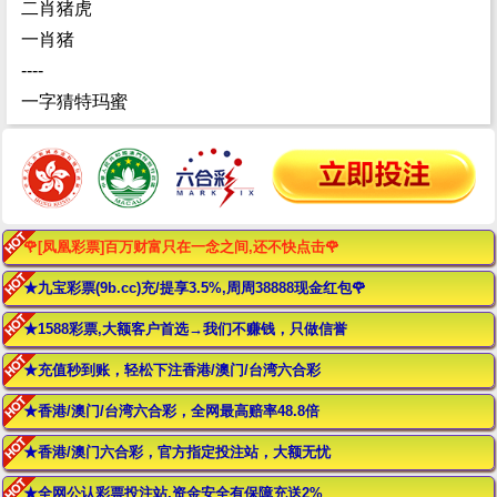
二肖猪虎
一肖猪
----
一字猜特玛蜜
🌹[凤凰彩票]百万财富只在一念之间,还不快点击🌹
★九宝彩票(9b.cc)充/提享3.5%,周周38888现金红包🌹
★1588彩票,大额客户首选→我们不赚钱，只做信誉
★充值秒到账，轻松下注香港/澳门/台湾六合彩
★香港/澳门/台湾六合彩，全网最高赔率48.8倍
★香港/澳门六合彩，官方指定投注站，大额无忧
★全网公认彩票投注站,资金安全有保障充送2%