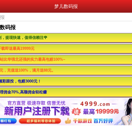
梦儿数码报
码报
儿数码报
值秒到，提现快速，值得信赖注🌹
下载即送最高19999元
站比华强北还强的实力最高包赔100%~
0元，充值送100%，满月送88元。
频彩跟投，包赔3000元！
理佣金70%,高额佣金轻松赚