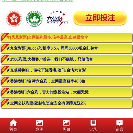
🌹[凤凰彩票]全网福利最多,倍率最高,出款最快🌹
★九宝彩票(9b.cc)充/提享3.5%,周周38888现金红包🌹
★1588彩票,大额客户首选→我们不赚钱，只做信誉
★充值秒到账，轻松下注香港/澳门/台湾六合彩
★香港/澳门/台湾六合彩，全网最高赔率48.8倍
★香港/澳门六合彩，官方指定投注站，大额无忧
★全网公认彩票投注站,资金安全有保障充送2%
首页
彩图
黑白
记录
留言