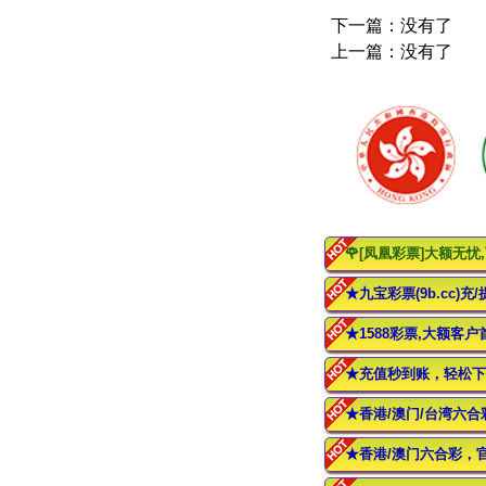
下一篇：没有了
上一篇：没有了
🌹[凤凰彩票]大额无忧
★九宝彩票(9b.cc)充/
★1588彩票,大额客
★充值秒到账，轻松下
★香港/澳门/台湾六合
★香港/澳门六合彩，