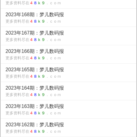
更多资料尽在
４
８
ｋ９
．ｃｏｍ
2023年168期：梦儿数码报
更多资料尽在
４
８
ｋ９
．ｃｏｍ
2023年167期：梦儿数码报
更多资料尽在
４
８
ｋ９
．ｃｏｍ
2023年166期：梦儿数码报
更多资料尽在
４
８
ｋ９
．ｃｏｍ
2023年165期：梦儿数码报
更多资料尽在
４
８
ｋ９
．ｃｏｍ
2023年164期：梦儿数码报
更多资料尽在
４
８
ｋ９
．ｃｏｍ
2023年163期：梦儿数码报
更多资料尽在
４
８
ｋ９
．ｃｏｍ
2023年162期：梦儿数码报
更多资料尽在
４
８
ｋ９
．ｃｏｍ