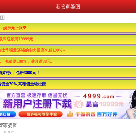
新管家婆图
婆图
水，娱乐无上限🌹
载即送最高19999元
站比华强北还强的实力最高包赔100%~
元，充值送100%，满月送88元。
彩跟投，包赔3000元！
佣金70%,高额佣金轻松赚
新管家婆图
．ｃｏｍ