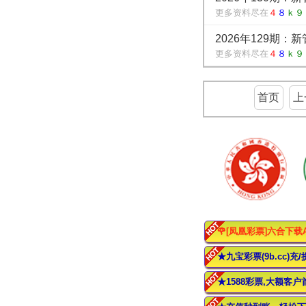
更多资料尽在
４
８
ｋ９
2026年129期：
更多资料尽在
４
８
ｋ９
首页
上
🌹[凤凰彩票]六合下载
★九宝彩票(9b.cc)充/
★1588彩票,大额客