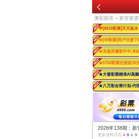
澳彩图库
> 新管家
🌹[8818彩票]天天返
★[49彩票]用户注册下
★充值买澳彩不中,本
★6768彩票注册送30
★大發彩票精准AI高频
★八万彩合营计划-代理
2026年138期：
更多资料尽在
４
８
ｋ９