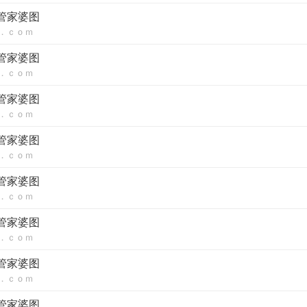
新管家婆图
．ｃｏｍ
新管家婆图
．ｃｏｍ
新管家婆图
．ｃｏｍ
新管家婆图
．ｃｏｍ
新管家婆图
．ｃｏｍ
新管家婆图
．ｃｏｍ
新管家婆图
．ｃｏｍ
新管家婆图