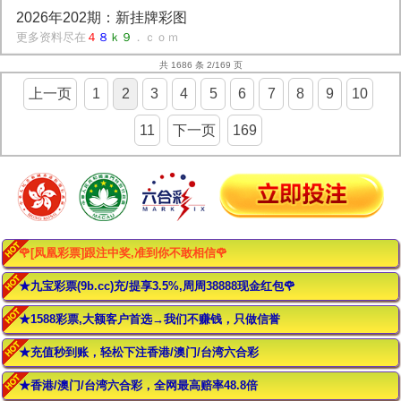
2026年202期：新挂牌彩图
更多资料尽在
４
８
ｋ９
．ｃｏｍ
共 1686 条 2/169 页
上一页
1
2
3
4
5
6
7
8
9
10
11
下一页
169
🌹[凤凰彩票]跟注中奖,准到你不敢相信🌹
★九宝彩票(9b.cc)充/提享3.5%,周周38888现金红包🌹
★1588彩票,大额客户首选→我们不赚钱，只做信誉
★充值秒到账，轻松下注香港/澳门/台湾六合彩
★香港/澳门/台湾六合彩，全网最高赔率48.8倍