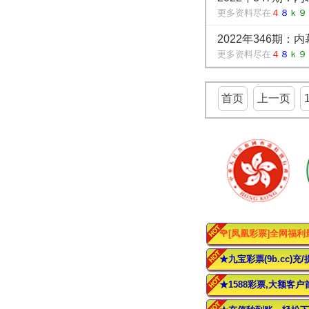
更多资料尽在
４
８
ｋ９
2022年346期：
更多资料尽在
４
８
ｋ９
首页
上一页
🌹[凤凰彩票]全网福利
★九宝彩票(9b.cc)充/
★1588彩票,大额客