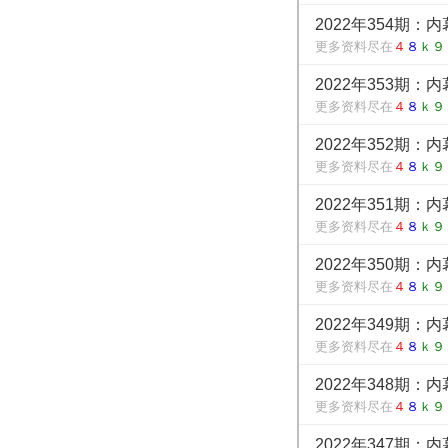
2022年354期：
更多资料尽在
４
８
ｋ９
2022年353期：
更多资料尽在
４
８
ｋ９
2022年352期：
更多资料尽在
４
８
ｋ９
2022年351期：
更多资料尽在
４
８
ｋ９
2022年350期：
更多资料尽在
４
８
ｋ９
2022年349期：
更多资料尽在
４
８
ｋ９
2022年348期：
更多资料尽在
４
８
ｋ９
2022年347期：