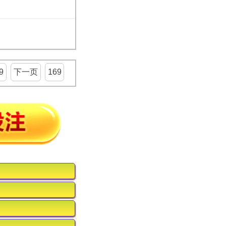
9
下一页
169