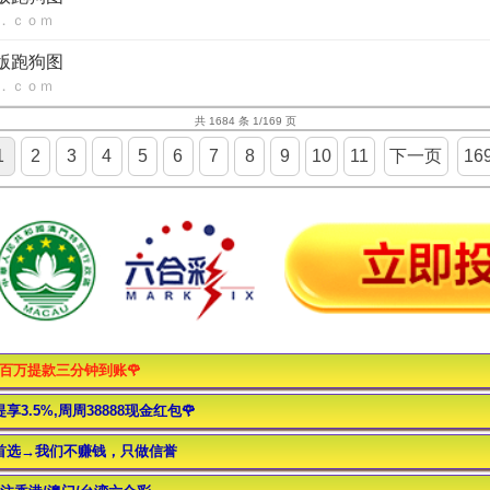
．ｃｏｍ
老版跑狗图
．ｃｏｍ
共 1684 条 1/169 页
1
2
3
4
5
6
7
8
9
10
11
下一页
16
,百万提款三分钟到账🌹
提享3.5%,周周38888现金红包🌹
户首选→我们不赚钱，只做信誉