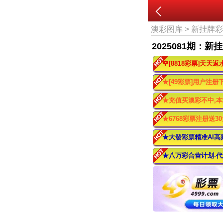
澳彩图库
>
新挂牌
2025081期：新
🌹[8818彩票]天天
★[49彩票]用户注册
★充值买澳彩不中,本
★6768彩票注册送3
★大發彩票精准AI高
★八万彩合营计划-代