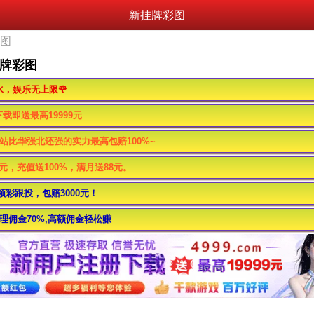
新挂牌彩图
彩图
挂牌彩图
返水，娱乐无上限🌹
下载即送最高19999元
站比华强北还强的实力最高包赔100%~
0元，充值送100%，满月送88元。
频彩跟投，包赔3000元！
理佣金70%,高额佣金轻松赚