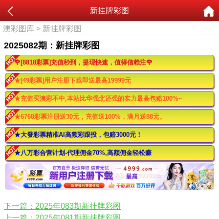
新挂牌彩图
澳彩图库
>
新挂牌彩图
2025082期：新挂牌彩图
🌹[8818彩票]充值秒到，提现快速，值得信赖注🌹
★[49彩票]用户注册下载即送最高19999元
★充值买澳彩不中,本站比华强北还强的实力最高包赔100%~
★6768彩票注册送30元，充值送100%，满月送88元。
★大發彩票精准AI高频彩跟投，包赔3000元！
★八万彩合营计划-代理佣金70%,高额佣金轻松赚
下一篇：2025年083期新挂牌彩图