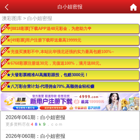
白小姐密报
澳彩图库
> 白小姐密报
🌹[8818彩票]下载APP送48元彩金，为您助力🌹
★[49彩票]用户注册下载即送最高19999元
★充值买澳彩不中,本站比华强北还强的实力最高包赔100%~
★6768彩票注册送30元，充值送100%，满月送88元。
★大發彩票精准AI高频彩跟投，包赔3000元！
★八万彩合营计划-代理佣金70%,高额佣金轻松赚
2026年061期：白小姐密报
更多资料尽在
４
８
ｋ９
．ｃｏｍ
2026年060期：白小姐密报